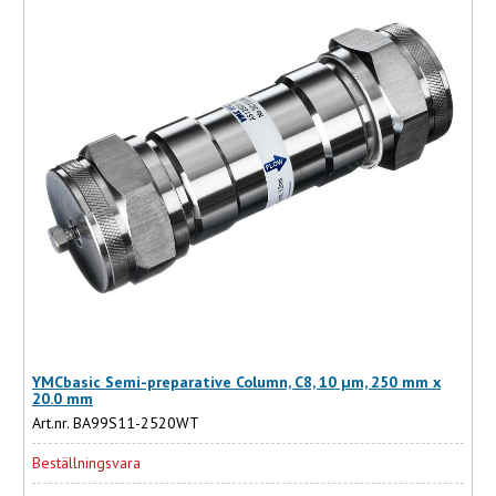
YMCbasic Semi-preparative Column, C8, 10 µm, 250 mm x
20.0 mm
Art.nr. BA99S11-2520WT
Beställningsvara