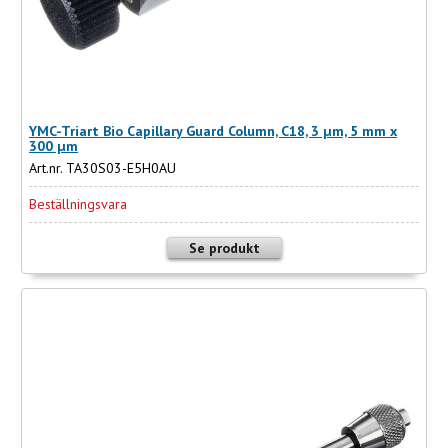
YMC-Triart Bio Capillary Guard Column, C18, 3 µm, 5 mm x
300 µm
Art.nr. TA30S03-E5H0AU
Beställningsvara
Se produkt