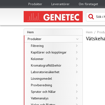
Produkter
Leverantörer
Om företaget
Hem
Hem
Produ
Vätskeh
Produkter
Filtrering
Kapillärer och kopplingar
Kolonner
Kromatografitillbehör
Laboratoriesäkerhet
Lösningsmedel
Provberedning
Sprutor och Nålar
Vattenanalys
Vialer och Plattor