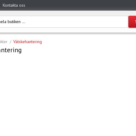
Kontakta oss
kter
Vätskehantering
antering