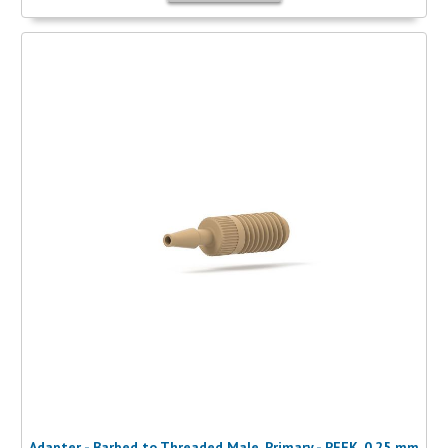
Adapter - Barbed to Threaded Male, Primary - PEEK, 0.25 mm