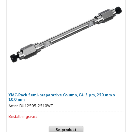
YMC-Pack Semi-preparative Column, C4, 5 µm, 250 mm x
10.0 mm
Art.nr. BU12S05-2510WT
Beställningsvara
Se produkt