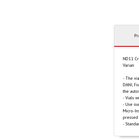
Pr
ND11 Cri
Varian
- The vi
DANI, Fis
the auto
- Vials 
- Use ou
Micro-In
pressed 
- Standa