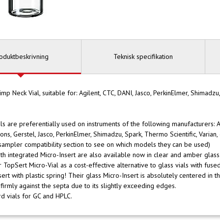
oduktbeskrivning
Teknisk specifikation
mp Neck Vial, suitable for: Agilent, CTC, DANI, Jasco, PerkinElmer, Shimadzu,
als are preferentially used on instruments of the following manufacturers: A
ons, Gerstel, Jasco, PerkinElmer, Shimadzu, Spark, Thermo Scientific, Varian,
sampler compatibility section to see on which models they can be used)
with integrated Micro-Insert are also available now in clear and amber glass
r TopSert Micro-Vial as a cost-effective alternative to glass vials with fused
sert with plastic spring! Their glass Micro-Insert is absolutely centered in 
firmly against the septa due to its slightly exceeding edges.
rd vials for GC and HPLC.