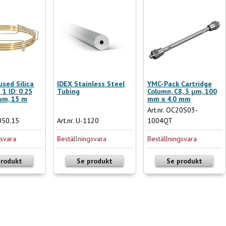
sed Silica
IDEX Stainless Steel
YMC-Pack Cartridge
1 ID: 0.25
Tubing
Column, C8, 3 µm, 100
µm, 15 m
mm x 4.0 mm
Art.nr. OC20S03-
6050.15
Art.nr. U-1120
1004QT
gsvara
Beställningsvara
Beställningsvara
produkt
Se produkt
Se produkt