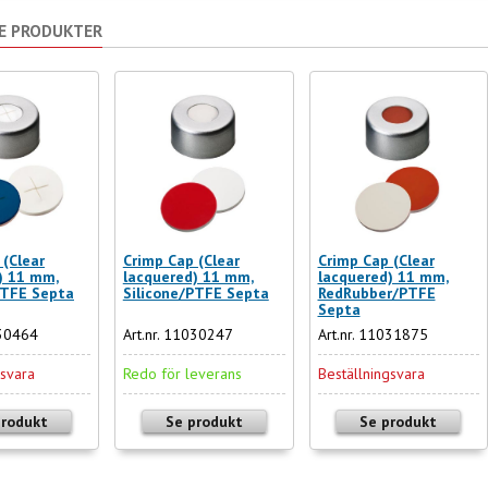
E PRODUKTER
 (Clear
Crimp Cap (Clear
Crimp Cap (Clear
) 11 mm,
lacquered) 11 mm,
lacquered) 11 mm,
PTFE Septa
Silicone/PTFE Septa
RedRubber/PTFE
Septa
030464
Art.nr. 11030247
Art.nr. 11031875
gsvara
Redo för leverans
Beställningsvara
produkt
Se produkt
Se produkt