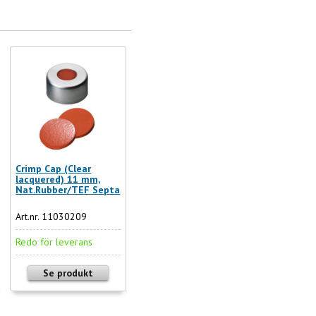
Crimp Cap (Clear
lacquered) 11 mm,
Nat.Rubber/TEF Septa
Art.nr. 11030209
Redo för leverans
Se produkt