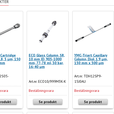
KTER
Cartridge
ECO Glass Column, SR,
YMC-Triart Capillary
18, 5 µm, 150
10 mm ID, 905-1000
Column, Diol, 1.9 µm,
 mm
mm, 77-78 ml, 30 bar,
150 mm x 500 µm
16-40 µm
12S05-
Art.nr. TDH12SP9-
Art.nr. ECO10/999M3K-K
15J0AU
gsvara
Beställningsvara
Beställningsvara
produkt
Se produkt
Se produkt