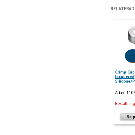
RELATERAD
Crimp Cap
lacquered
Silicone/
Art.nr. 11
Beställnin
Se 