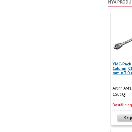
NYA PRODU
YMC-Pack 
Column, C
mm x 3.0
Art.nr. AM
1503QT
Beställnin
Se 