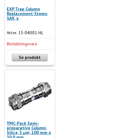
EXP Trap Column
Replacement Stems,
SAX, x
Art.nr. 15-04001-HL
Beställningsvara
Se produkt
YMC-Pack Semi-
preparative Column,
Silica, 5 µm, 100 mm x
30.0 mm