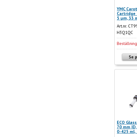
YMC Caro
Cartridge 
5 µm, 33 
Art.nr. CT
H3Q1QC
Beställnin
Se 
ECO Glass
70 mm ID,
0-425 ml, 