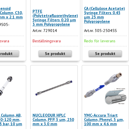
tenoid
CA (Cellulose Acetate)
PTFE
Column, C30,
Syringe Filters 0.45
(Polytetrafluorethylene)
mm x 2.1 mm
µm 25 mm
Syringe Filters 0.20 µm
Polypropylene
3 mm Polypropylene
99S05-
Art.nr. 729014
Art.nr. 305-25045S
gsvara
Beställningsvara
Redo för leverans
produkt
Se produkt
Se produkt
 Column, AB,
NUCLEODUR HPLC
YMC-Accura Triart
 0-120 mm,
Column, PFP, 3 µm, 250
Column, Phenyl, 5 µm,
5 bar, 10 µm
mm x 3.0 mm
100 mm x 4.6 mm