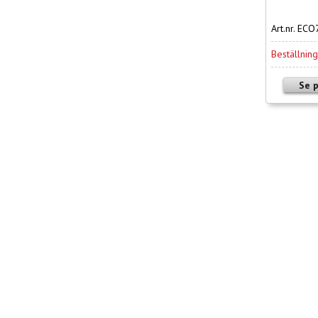
Art.nr. E
Beställnin
Se 