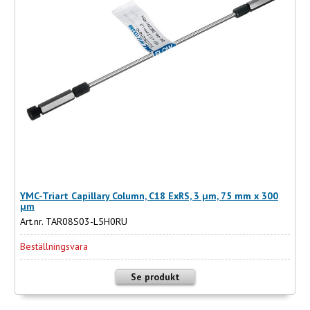
YMC-Triart Capillary Column, C18 ExRS, 3 µm, 75 mm x 300
µm
Art.nr. TAR08S03-L5H0RU
Beställningsvara
Se produkt