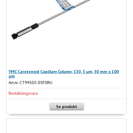
YMC Carotenoid Capillary Column, C30, 5 µm, 50 mm x 100
µm
Art.nr. CT99S05-05F0RU
Beställningsvara
Se produkt