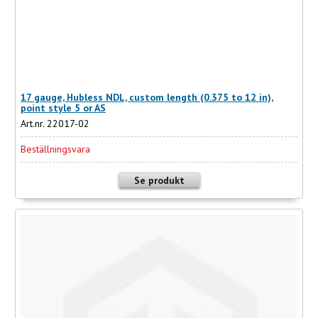
17 gauge, Hubless NDL, custom length (0.375 to 12 in),
point style 5 or AS
Art.nr. 22017-02
Beställningsvara
Se produkt