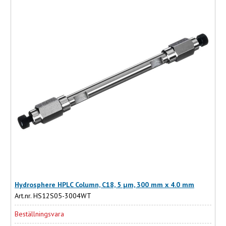
Hydrosphere HPLC Column, C18, 5 µm, 300 mm x 4.0 mm
Art.nr. HS12S05-3004WT
Beställningsvara