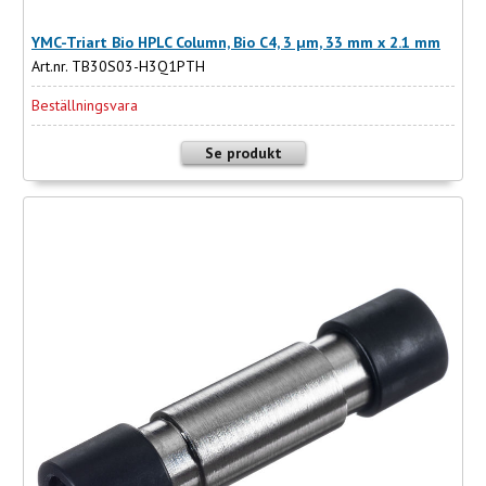
YMC-Triart Bio HPLC Column, Bio C4, 3 µm, 33 mm x 2.1 mm
Art.nr. TB30S03-H3Q1PTH
Beställningsvara
Se produkt