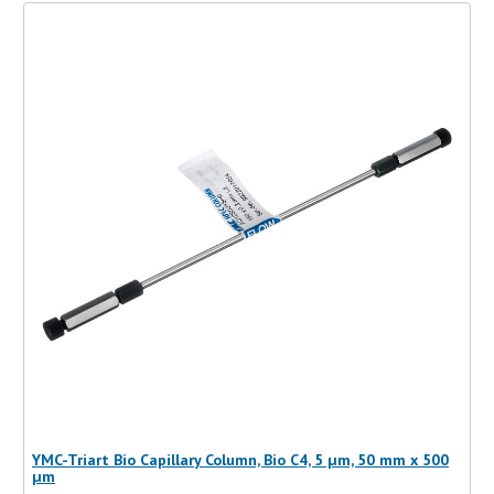
YMC-Triart Bio Capillary Column, Bio C4, 5 µm, 50 mm x 500
µm