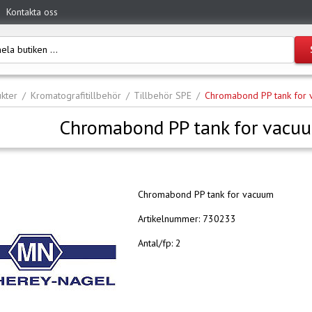
Kontakta oss
kter
Kromatografitillbehör
Tillbehör SPE
Chromabond PP tank for
Chromabond PP tank for vacu
Chromabond PP tank for vacuum
Artikelnummer:
730233
Antal/fp:
2