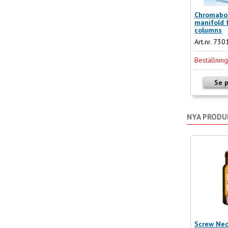
Chromabo
manifold 
columns
Art.nr. 73
Beställnin
Se 
NYA PRODU
Screw Nec