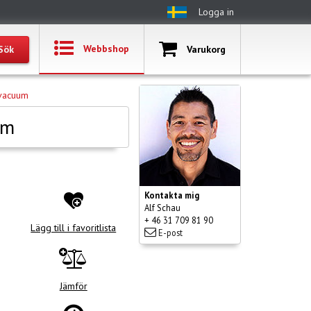
Logga in
Webbshop
Varukorg
 vacuum
um
Kontakta mig
Alf Schau
+ 46 31 709 81 90
Lägg till i favoritlista
E-post
Jämför