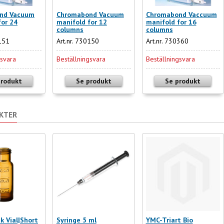
nd Vacuum
Chromabond Vacuum
Chromabond Vaccuum
for 24
manifold for 12
manifold for 16
columns
columns
0151
Art.nr. 730150
Art.nr. 730360
gsvara
Beställningsvara
Beställningsvara
produkt
Se produkt
Se produkt
KTER
k Vial|Short
Syringe 5 ml
YMC-Triart Bio