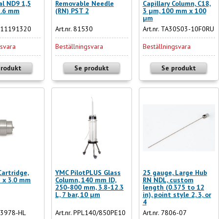
al ND9 1,5
Removable Needle
Capillary Column, C18,
1.6 mm
(RN) PST 2
3 µm, 100 mm x 100
µm
5-11191320
Art.nr. 81530
Art.nr. TA30S03-10F0RU
gsvara
Beställningsvara
Beställningsvara
produkt
Se produkt
Se produkt
artridge,
YMC PilotPLUS Glass
25 gauge, Large Hub
 x 3.0 mm
Column, 140 mm ID,
RN NDL, custom
250-800 mm, 3.8-12.3
length (0.375 to 12
L, 7 bar, 10 µm
in), point style 2, 3, or
4
-03978-HL
Art.nr. PPL140/850PE10
Art.nr. 7806-07