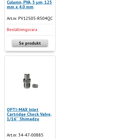
Column, PVA, 5 µm, 125
mm x 4.0 mm
Art.nr. PV12S05-R504QC
Beställningsvara
Se produkt
OPTI-MAX Inlet
Cartridge Check Valve,
1/16'' Shimadzu
Art.nr. 34-47-00885