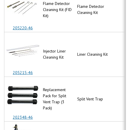
Flame Detector
Flame Detector
Cleaning Kit (FID
N
Cleaning Kit
Kit)
205220-46
Injector Liner
Liner Cleaning Kit
N
Cleaning Kit
205215-46
Replacement
Pack for Split
Split Vent Trap
N
Vent Trap (3
Pack)
202348-46