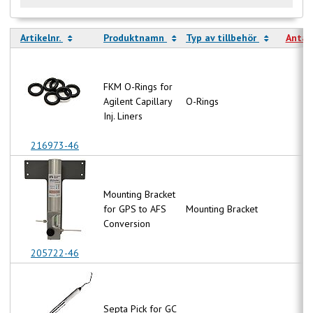
Artikelnr.
Produktnamn
Typ av tillbehör
Antal
FKM O-Rings for
Agilent Capillary
O-Rings
N
Inj. Liners
216973-46
Mounting Bracket
for GPS to AFS
Mounting Bracket
N
Conversion
205722-46
Septa Pick for GC