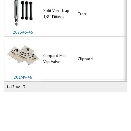
Split Vent Trap
Trap
N
1/8'' Fittings
202346-46
Clippard Mini-
Clippard
N
Vap Valve
201MV-46
1-13 av 13