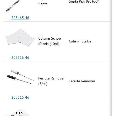
Septa Pick (GC tool)
N
Septa
205465-46
Column Scribe
Column Scribe
N
(Blank) (10pk)
205316-46
Ferrule Remover
Ferrule Remover
N
(2/pk)
205315-46