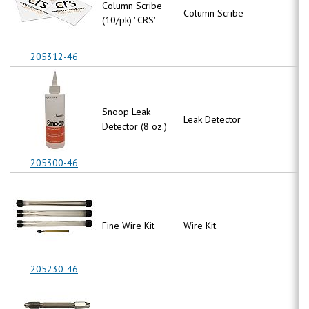
Column Scribe
Column Scribe
N
(10/pk) ''CRS''
205312-46
Snoop Leak
Leak Detector
N
Detector (8 oz.)
205300-46
Fine Wire Kit
Wire Kit
N
205230-46